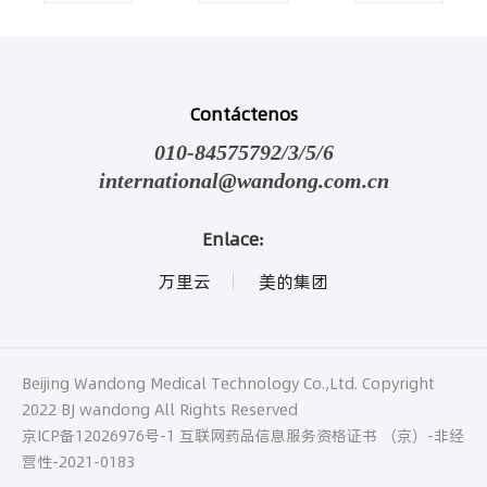
Contáctenos
010-84575792/3/5/6
international@wandong.com.cn
Enlace:
万里云
美的集团
Beijing Wandong Medical Technology Co.,Ltd. Copyright
2022 BJ wandong All Rights Reserved
京ICP备12026976号-1
互联网药品信息服务资格证书 （京）-非经
营性-2021-0183