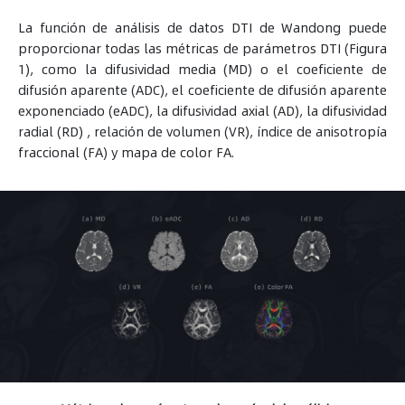
fantásticas imágenes DTI. En términos de procesamiento
La función de análisis de datos DTI de Wandong puede
de datos, los artefactos y el ruido se eliminan aún más de
proporcionar todas las métricas de parámetros DTI (Figura
las imágenes mediante el control de calidad y el
preprocesamiento, lo que brinda consistencia para una
1), como la difusividad media (MD) o el coeficiente de
estimación de tensor confiable.
difusión aparente (ADC), el coeficiente de difusión aparente
exponenciado (eADC), la difusividad axial (AD), la difusividad
radial (RD) , relación de volumen (VR), índice de anisotropía
fraccional (FA) y mapa de color FA.