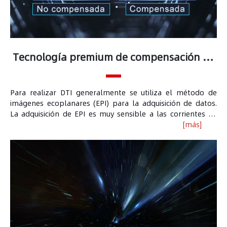
Tecnología premium de compensación de
corrientes de Foucault
Para realizar DTI generalmente se utiliza el método de
imágenes ecoplanares (EPI) para la adquisición de datos.
La adquisición de EPI es muy sensible a las corrientes de
Foucault, especialmente a las corrientes de Foucault cortas
[más]
que pueden causar artefactos de Nyquist. La tecnología de
compensación de corrientes de Foucault de Wandong
puede minimizar las corrientes de Foucault en todas las
escalas espaciales y temporales, minimizando los
artefactos y distorsiones de la imagen DTI.