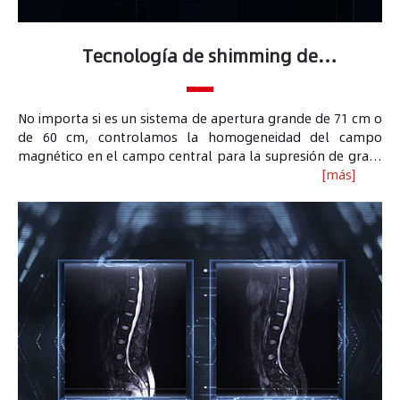
Tecnología de shimming de
homogeneidad ultra-alta
No importa si es un sistema de apertura grande de 71 cm o
de 60 cm, controlamos la homogeneidad del campo
magnético en el campo central para la supresión de grasa
al nivel más alto de la industria. También reducimos la
[más]
distorsión geométrica y los artefactos de magnetización
causados por la falta de homogeneidad del campo B0 a
través de la tecnología ultrarrápida de compensación
previa al escaneo.